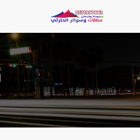
لتجاوز
لى
مظلات وسو
لمحتوى
مظلات الحارثي نقو
‬