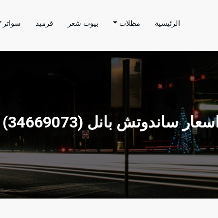
الرئيسية
مظلات
بيوت شعر
قرميد
سواتر
اتر الحارثي
م بتنفيذ اعمال المظلات والسواتر والهناجر وغيرها من
اسعار ساندوتش بانل ‫(34669073)‬ ‫