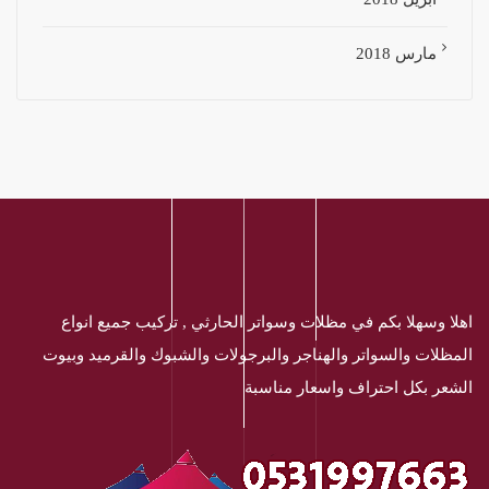
مارس 2018
اهلا وسهلا بكم في مظلات وسواتر الحارثي , تركيب جميع انواع
المظلات والسواتر والهناجر والبرجولات والشبوك والقرميد وبيوت
الشعر بكل احتراف واسعار مناسبة