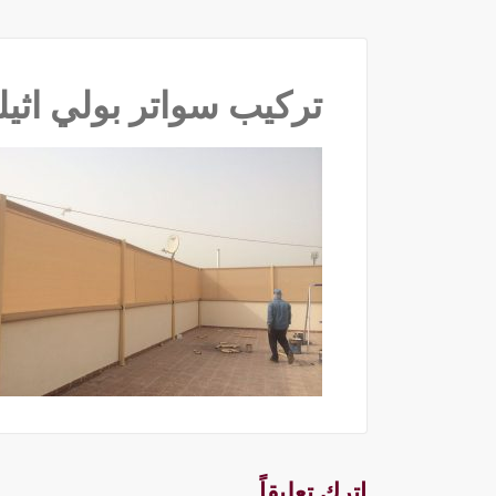
تركيب سواتر بولي اثيلين PVDF ‫(62295‬‫‬
اترك تعليقاً