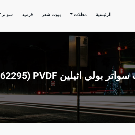
الرئيسية
مظلات
بيوت شعر
قرميد
سواتر
اتر الحارثي
م بتنفيذ اعمال المظلات والسواتر والهناجر وغيرها من
سواتر بولي اثيلين PVDF (35062295) 