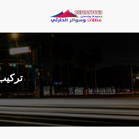
لتجاوز
لى
مظلات وسو
لمحتوى
مظلات الحارثي نقو
تركيب ‫‬‫‬