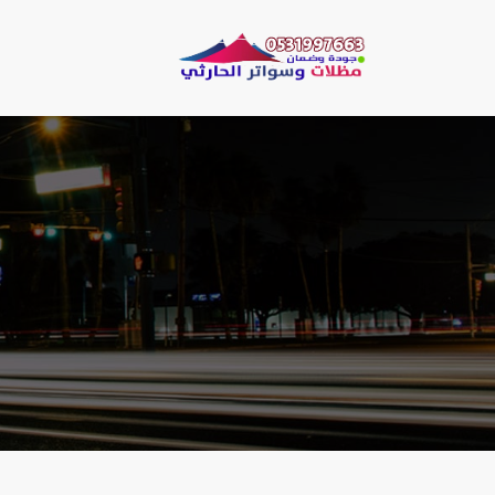
لتجاوز
لى
مظلات وسو
لمحتوى
مظلات الحارثي نقو