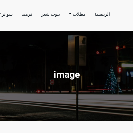
الرئيسية
مظلات
بيوت شعر
قرميد
سواتر
اتر الحارثي
م بتنفيذ اعمال المظلات والسواتر والهناجر وغيرها من
image