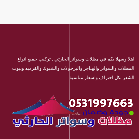
اهلا وسهلا بكم في مظلات وسواتر الحارثي , تركيب جميع انواع
المظلات والسواتر والهناجر والبرجولات والشبوك والقرميد وبيوت
الشعر بكل احتراف واسعار مناسبة