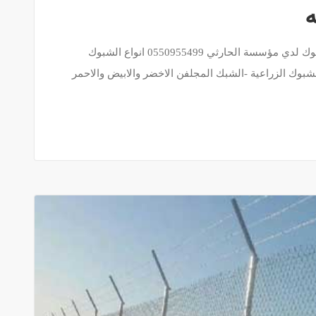
ه
اسعار الشبوك الزراعيه-ارخص اسعار لفات الشبوك لدي مؤسسة الحارثي 0550955499 انواع الشبوك
شبوك الزراعية -الشبك المجلفن الاخضر والابيض والاحمر