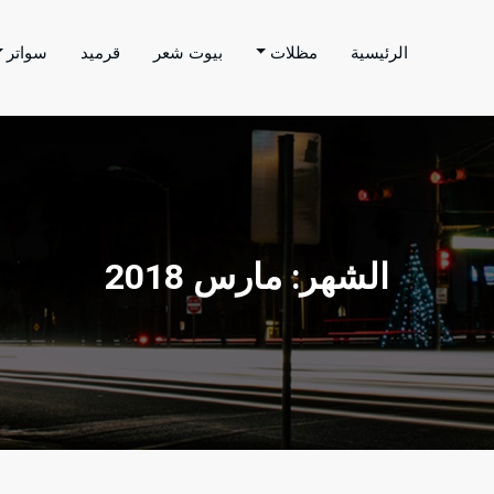
الرئيسية
مظلات
بيوت شعر
قرميد
سواتر
اتر الحارثي
م بتنفيذ اعمال المظلات والسواتر والهناجر وغيرها من
الشهر:
مارس 2018