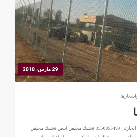
29 مارس، 2018
اسعارها
انواع الشبوك واسعارها-تفصيل وتركيب مؤسسة الحارثي 0550955499 #شبك مجلفن ابيض #شبك مجلفن