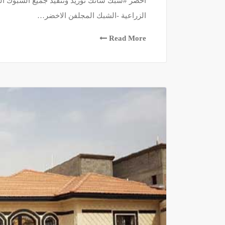
اخضر #شبك شائك توريد وتنفيذ جميع الشبوك ال
الزراعية -الشبك المجلفن الاخضر…
Read More