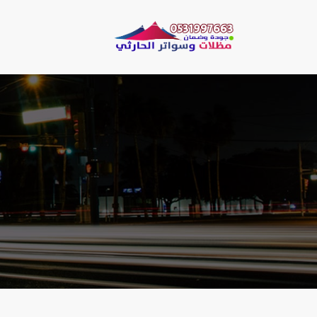
لتجاوز
لى
مظلات وسو
لمحتوى
مظلات الحارثي نقو