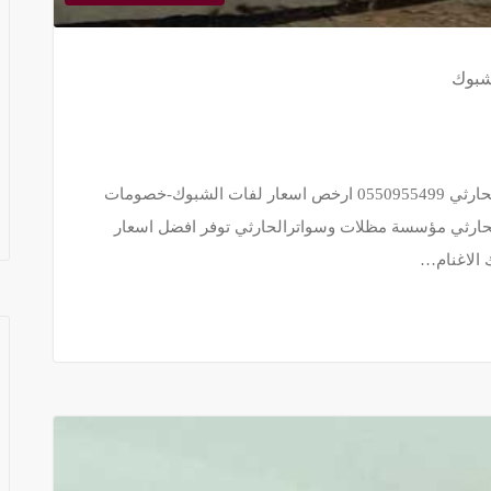
شبوك
اسعار لفات الشبوك بخصومات 20%-مؤسسة الحارثي 0550955499 ارخص اسعار لفات الشبوك-خصومات
ارثي مؤسسة مظلات وسواترالحارثي توفر افضل اسعار
 الاغنام…