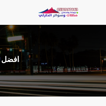
لتجاوز
لى
مظلات وسو
لمحتوى
مظلات الحارثي نقو
افضل م