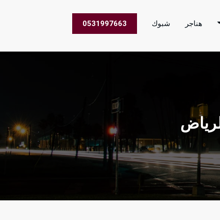
هناجر
شبوك
0531997663
 الاعمال في جميع مناطق المملكة العربية السعودية
لرياض