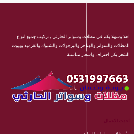
اهلا وسهلا بكم في مظلات وسواتر الحارثي , تركيب جميع انواع
المظلات والسواتر والهناجر والبرجولات والشبوك والقرميد وبيوت
الشعر بكل احتراف واسعار مناسبة
احدث الاعمال