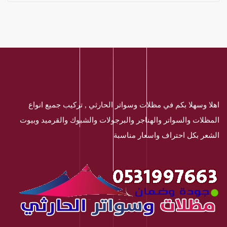
اهلا وسهلا بكم في مظلات وسواتر الحارثي , تركيب جميع انواع
المظلات والسواتر والهناجر والبرجولات والشبوك والقرميد وبيوت
الشعر بكل احتراف واسعار مناسبة