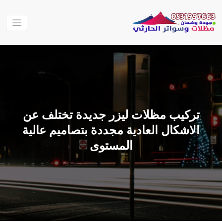
لتجاوز
لى
لمحتوى
مظلات
مظلات الحارثي
نقوم بتنفيذ اعمال
وسواتر
المظلات والسواتر
الحارثي
والهناجر وغيرها من
الاعمال في جميع
مناطق المملكة
تركيب مظلات ليزر جديدة تختلف عن
العربية السعودية
الاشكال العادية مجددة بتصاميم عالية
المستوى