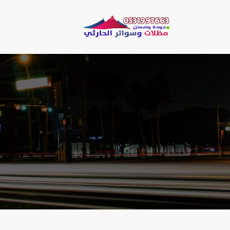
لتجاوز
لى
مظلات وسو
لمحتوى
مظلات الحارثي نقو