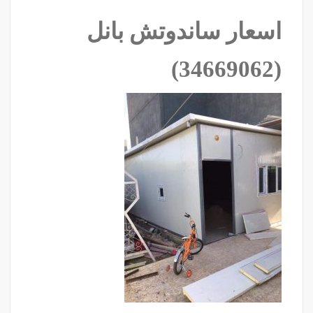
اسعار ساندوتش بانل
‫(34669062)‬ ‫‬