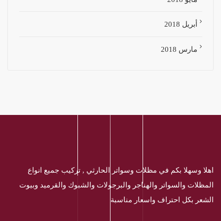
أبريل 2018
مارس 2018
اهلا وسهلا بكم في مظلات وسواتر الحارثي , تركيب جميع انواع
المظلات والسواتر والهناجر والبرجولات والشبوك والقرميد وبيوت
الشعر بكل احتراف واسعار مناسبة