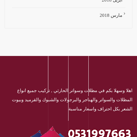
مارس 2018
اهلا وسهلا بكم في مظلات وسواتر الحارثي , تركيب جميع انواع
المظلات والسواتر والهناجر والبرجولات والشبوك والقرميد وبيوت
الشعر بكل احتراف واسعار مناسبة