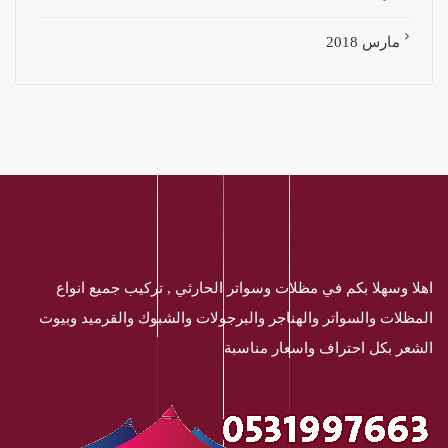
مارس 2018
اهلا وسهلا بكم في مظلات وسواتر الحارثي , تركيب جميع انواع
المظلات والسواتر والهناجر والبرجولات والشبوك والقرميد وبيوت
الشعر بكل احتراف واسعار مناسبة