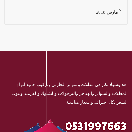
مارس 2018
اهلا وسهلا بكم في مظلات وسواتر الحارثي , تركيب جميع انواع
المظلات والسواتر والهناجر والبرجولات والشبوك والقرميد وبيوت
الشعر بكل احتراف واسعار مناسبة