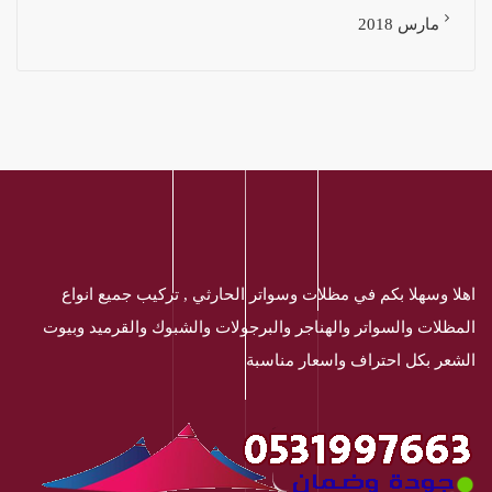
مارس 2018
اهلا وسهلا بكم في مظلات وسواتر الحارثي , تركيب جميع انواع
المظلات والسواتر والهناجر والبرجولات والشبوك والقرميد وبيوت
الشعر بكل احتراف واسعار مناسبة