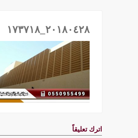
٢٠١٨٠٤٢٨_١٧٣٧١٨
اترك تعليقاً