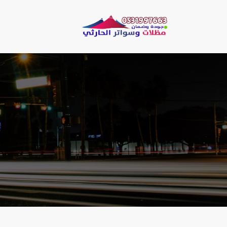
لتجاوز
لى
مظلات وسو
لمحتوى
مظلات الحارثي نقو