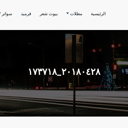
الرئيسية
مظلات
بيوت شعر
قرميد
سواتر
اتر الحارثي
م بتنفيذ اعمال المظلات والسواتر والهناجر وغيرها من
٢٠١٨٠٤٢٨_١٧٣٧١٨