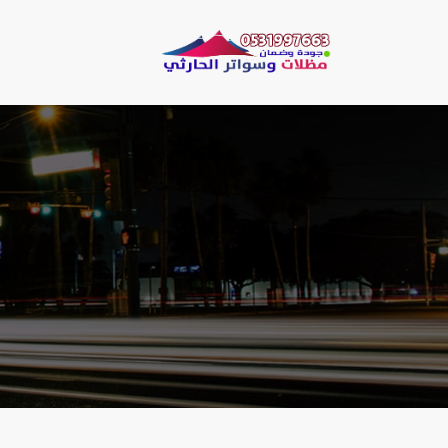
لتجاوز
لى
مظلات وسو
لمحتوى
مظلات الحارثي نقو