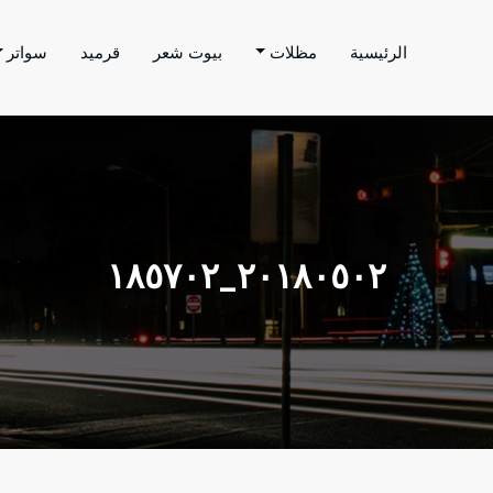
الرئيسية
مظلات
بيوت شعر
قرميد
سواتر
اتر الحارثي
م بتنفيذ اعمال المظلات والسواتر والهناجر وغيرها من
٢٠١٨٠٥٠٢_١٨٥٧٠٢