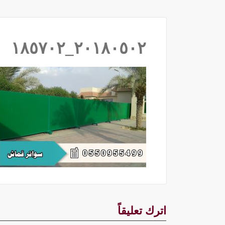
٢٠١٨٠٥٠٢_١٨٥٧٠٢
اترك تعليقاً