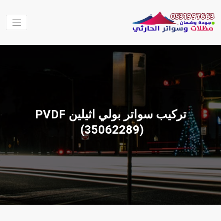
لتجاوز
لى
لمحتوى
مظلات
مظلات الحارثي
نقوم بتنفيذ اعمال
وسواتر
المظلات والسواتر
الحارثي
والهناجر وغيرها من
الاعمال في جميع
مناطق المملكة
تركيب سواتر بولي اثيلين PVDF
العربية السعودية
‫(35062289)‬ ‫‬