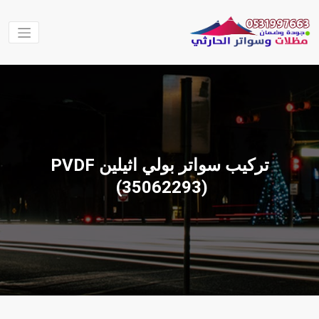
لتجاوز
لى
لمحتوى
مظلات
مظلات الحارثي
نقوم بتنفيذ اعمال
وسواتر
المظلات والسواتر
الحارثي
والهناجر وغيرها من
الاعمال في جميع
مناطق المملكة
تركيب سواتر بولي اثيلين PVDF
العربية السعودية
‫(35062293)‬ ‫‬