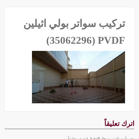
تركيب سواتر بولي اثيلين
PVDF ‫(35062296)‬ ‫‬
اترك تعليقاً
يجب أنت تكون
مسجل الدخول
لتضيف تعليقاً.