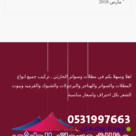
مارس 2018
اهلا وسهلا بكم في مظلات وسواتر الحارثي , تركيب جميع انواع
المظلات والسواتر والهناجر والبرجولات والشبوك والقرميد وبيوت
الشعر بكل احتراف واسعار مناسبة