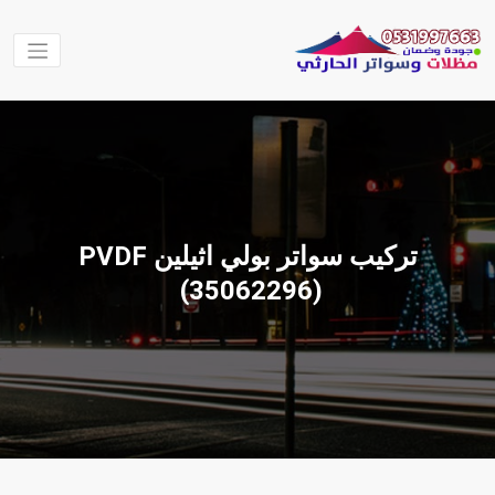
لتجاوز
لى
لمحتوى
مظلات
مظلات الحارثي
نقوم بتنفيذ اعمال
وسواتر
المظلات والسواتر
الحارثي
والهناجر وغيرها من
الاعمال في جميع
مناطق المملكة
تركيب سواتر بولي اثيلين PVDF
العربية السعودية
‫(35062296)‬ ‫‬