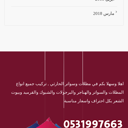
مارس 2018
اهلا وسهلا بكم في مظلات وسواتر الحارثي , تركيب جميع انواع
المظلات والسواتر والهناجر والبرجولات والشبوك والقرميد وبيوت
الشعر بكل احتراف واسعار مناسبة