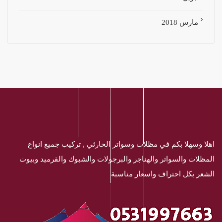
مارس 2018
اهلا وسهلا بكم في مظلات وسواتر الحارثي , تركيب جميع انواع
المظلات والسواتر والهناجر والبرجولات والشبوك والقرميد وبيوت
الشعر بكل احتراف واسعار مناسبة