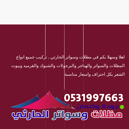
اهلا وسهلا بكم في مظلات وسواتر الحارثي , تركيب جميع انواع
المظلات والسواتر والهناجر والبرجولات والشبوك والقرميد وبيوت
الشعر بكل احتراف واسعار مناسبة