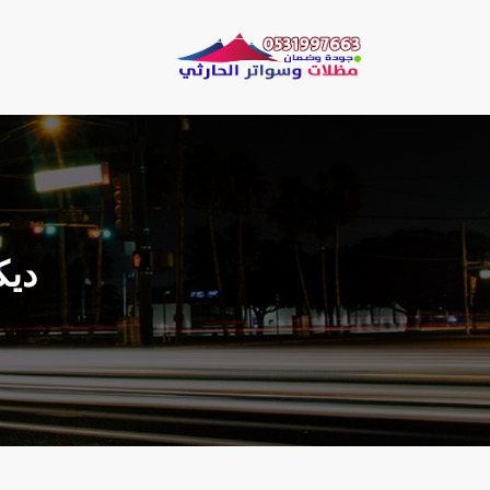
لتجاوز
لى
مظلات وسو
لمحتوى
مظلات الحارثي نقو
‫‬‫‬