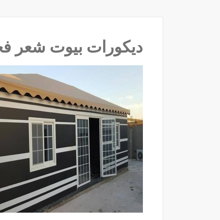
ديكورات بيوت شعر فخمه ‫(9090‬‫‬