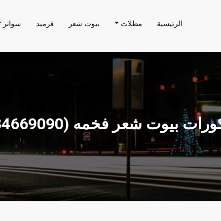
الرئيسية
مظلات
بيوت شعر
قرميد
سواتر
اتر الحارثي
م بتنفيذ اعمال المظلات والسواتر والهناجر وغيرها من
ديكورات بيوت شعر فخمه (34669090) 