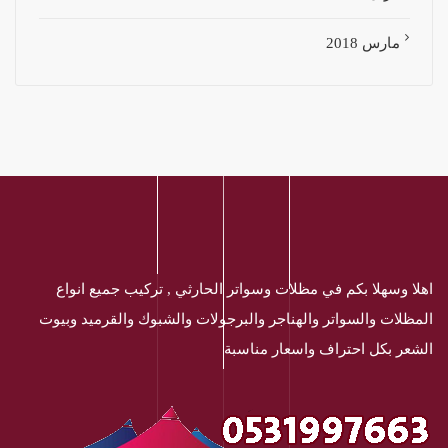
مارس 2018
اهلا وسهلا بكم في مظلات وسواتر الحارثي , تركيب جميع انواع
المظلات والسواتر والهناجر والبرجولات والشبوك والقرميد وبيوت
الشعر بكل احتراف واسعار مناسبة