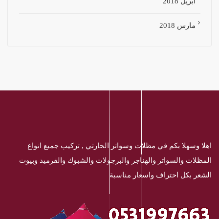
أبريل 2018
مارس 2018
اهلا وسهلا بكم في مظلات وسواتر الحارثي , تركيب جميع انواع
المظلات والسواتر والهناجر والبرجولات والشبوك والقرميد وبيوت
الشعر بكل احتراف واسعار مناسبة