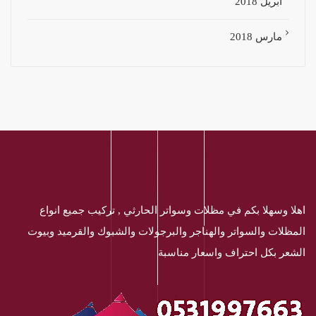
أبريل 2018
مارس 2018
اهلا وسهلا بكم في مظلات وسواتر الحارثي , تركيب جميع انواع
المظلات والسواتر والهناجر والبرجولات والشبوك والقرميد وبيوت
الشعر بكل احتراف واسعار مناسبة