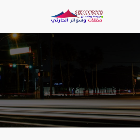
لتجاوز
لى
مظلات وسو
لمحتوى
مظلات الحارثي نقو