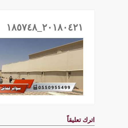
٢٠١٨٠٤٢١_١٨٥٧٤٨
اترك تعليقاً