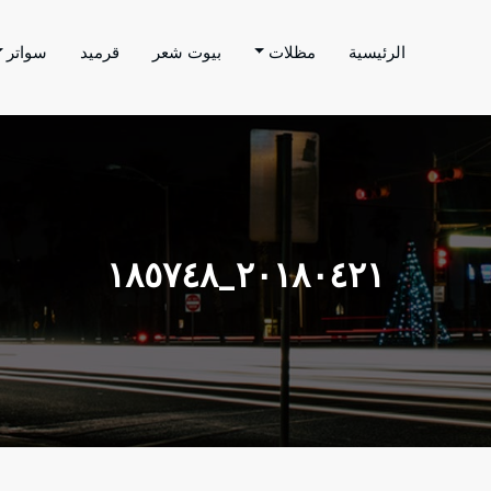
الرئيسية
مظلات
بيوت شعر
قرميد
سواتر
اتر الحارثي
م بتنفيذ اعمال المظلات والسواتر والهناجر وغيرها من
٢٠١٨٠٤٢١_١٨٥٧٤٨