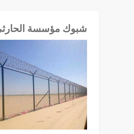
شبوك مؤسسة الحارثي با