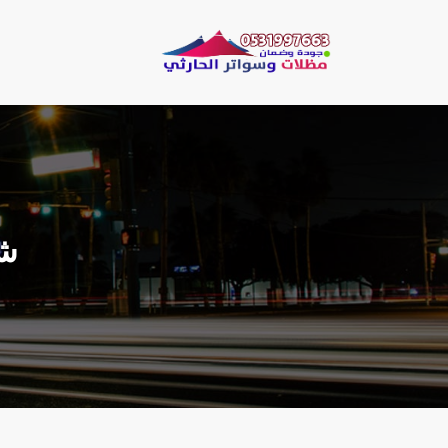
لتجاوز
لى
مظلات وسو
لمحتوى
مظلات الحارثي نقو
شب