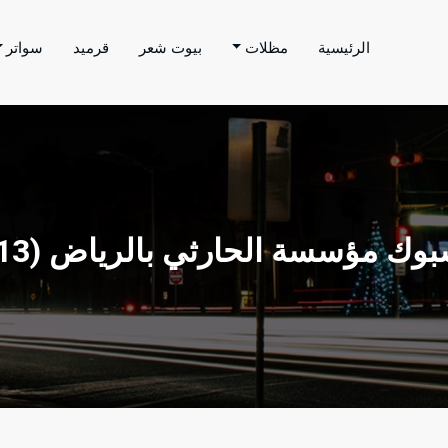
الرئيسية
مظلات
بيوت شعر
قرميد
سواتر
اتر الحارثي
م بتنفيذ اعمال المظلات والسواتر والهناجر وغيرها من
وك مؤسسة الحارثي بالرياض (13)