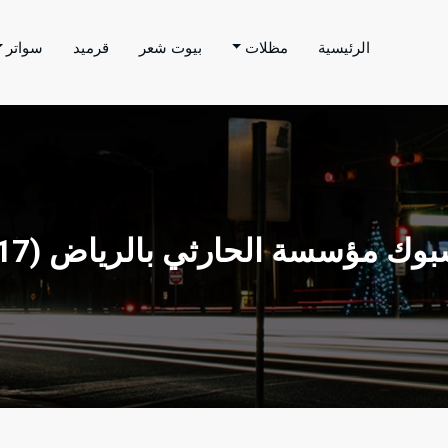
الرئيسية
مظلات
بيوت شعر
قرميد
سواتر
اتر الحارثي
م بتنفيذ اعمال المظلات والسواتر والهناجر وغيرها من
وك مؤسسة الحارثي بالرياض (17)