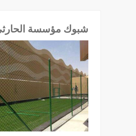
شبوك مؤسسة الحارثي با