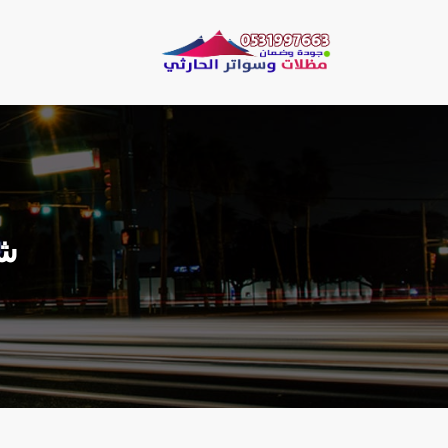
لتجاوز
لى
مظلات وسو
لمحتوى
مظلات الحارثي نقو
شب