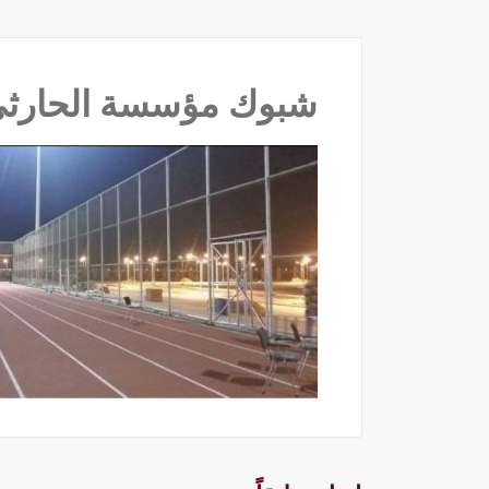
شبوك مؤسسة الحارثي ب