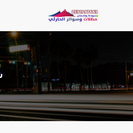
لتجاوز
لى
مظلات وسو
لمحتوى
مظلات الحارثي نقو
ش