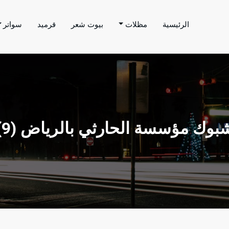
الرئيسية
مظلات
بيوت شعر
قرميد
سواتر
اتر الحارثي
م بتنفيذ اعمال المظلات والسواتر والهناجر وغيرها من
بوك مؤسسة الحارثي بالرياض (9)