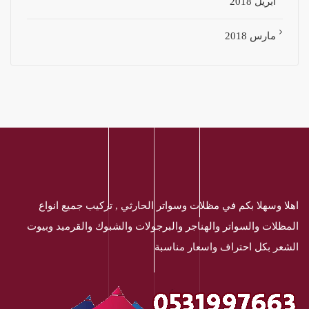
أبريل 2018
مارس 2018
اهلا وسهلا بكم في مظلات وسواتر الحارثي , تركيب جميع انواع
المظلات والسواتر والهناجر والبرجولات والشبوك والقرميد وبيوت
الشعر بكل احتراف واسعار مناسبة