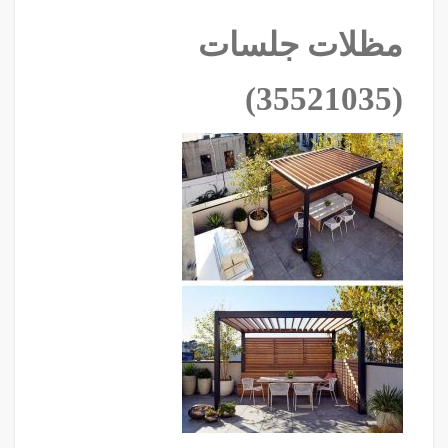
مظلات جلسات
‫(35521035)‬ ‫‬