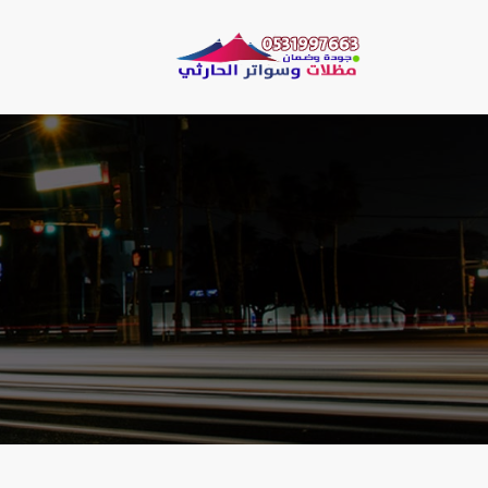
لتجاوز
لى
مظلات وسو
لمحتوى
مظلات الحارثي نقو