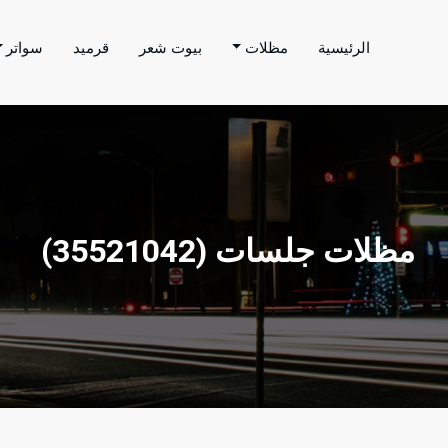
الرئيسية
مظلات
بيوت شعر
قرميد
سواتر
اتر الحارثي
م بتنفيذ اعمال المظلات والسواتر والهناجر وغيرها من
مظلات جلسات ‫(35521042)‬ ‫‬