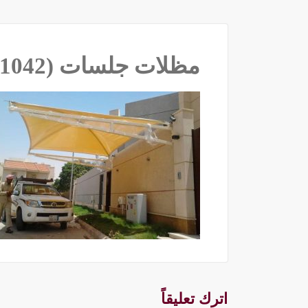
مظلات جلسات ‫(35521042)‬ ‫‬
اترك تعليقاً