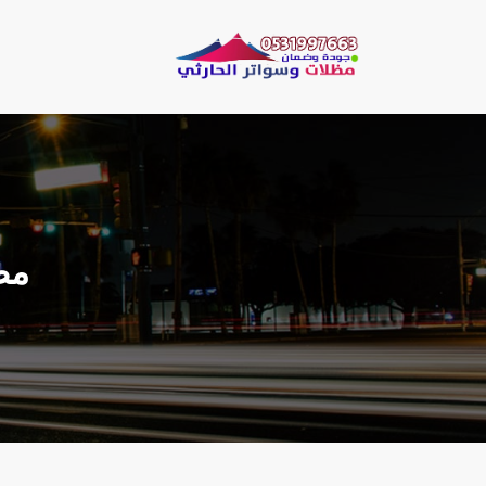
لتجاوز
لى
مظلات وسو
لمحتوى
مظلات الحارثي نقو
‬‫‬