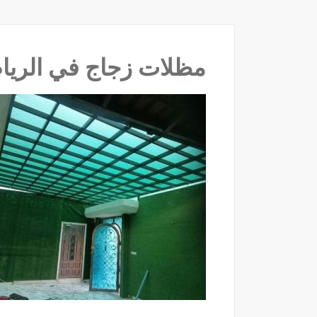
مظلات زجاج في الرياض ‫(193352‬‫‬