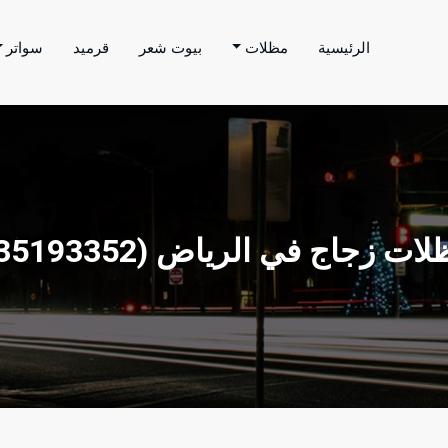
الرئيسية
مظلات
بيوت شعر
قرميد
سواتر
اتر الحارثي
م بتنفيذ اعمال المظلات والسواتر والهناجر وغيرها من
مظلات زجاج في الرياض ‫(35193352) 