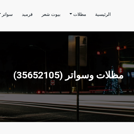
الرئيسية
مظلات
بيوت شعر
قرميد
سواتر
اتر الحارثي
م بتنفيذ اعمال المظلات والسواتر والهناجر وغيرها من
مظلات وسواتر ‫(35652105)‬ ‫‬