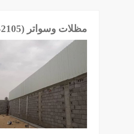
مظلات وسواتر ‫(35652105)‬ ‫‬