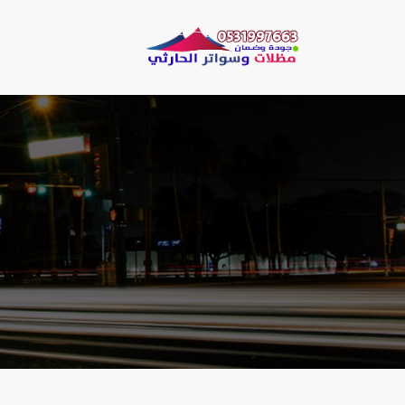
لتجاوز
لى
مظلات وسو
لمحتوى
مظلات الحارثي نقو