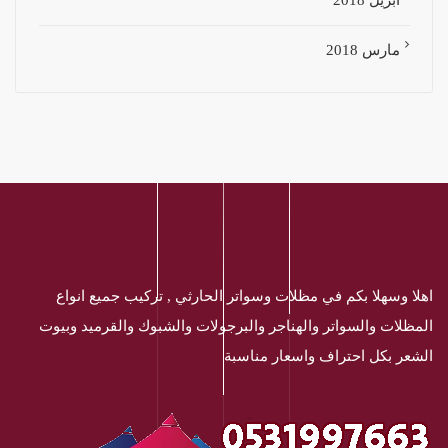
مارس 2018
اهلا وسهلا بكم في مظلات وسواتر الحارثي , تركيب جميع انواع
المظلات والسواتر والهناجر والبرجولات والشبوك والقرميد وبيوت
الشعر بكل احتراف واسعار مناسبة