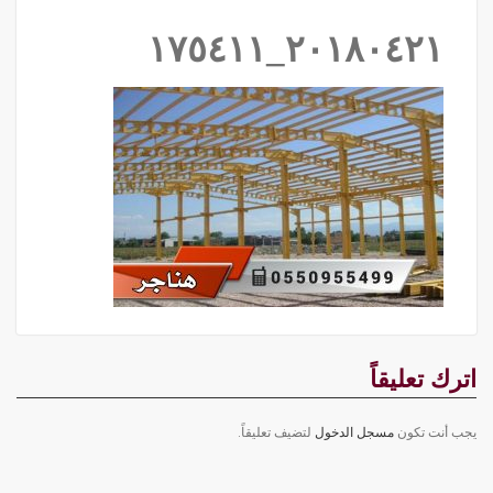
٢٠١٨٠٤٢١_١٧٥٤١١
اترك تعليقاً
يجب أنت تكون
مسجل الدخول
لتضيف تعليقاً.