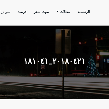
الرئيسية
مظلات
بيوت شعر
قرميد
سواتر
اتر الحارثي
م بتنفيذ اعمال المظلات والسواتر والهناجر وغيرها من
٢٠١٨٠٤٢١_١٨١٠٤١