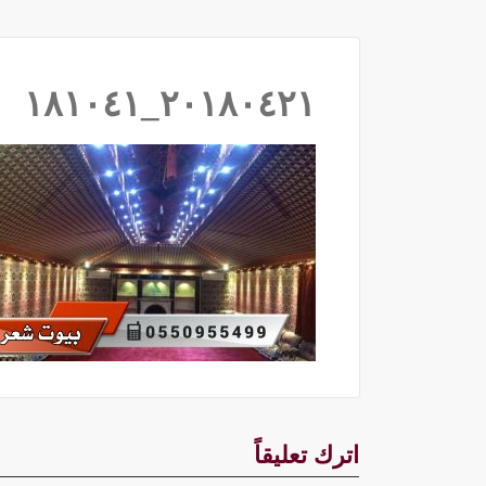
٢٠١٨٠٤٢١_١٨١٠٤١
اترك تعليقاً