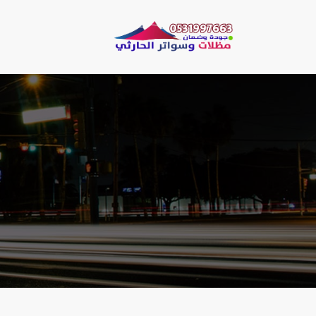
لتجاوز
لى
مظلات وسو
لمحتوى
مظلات الحارثي نقو