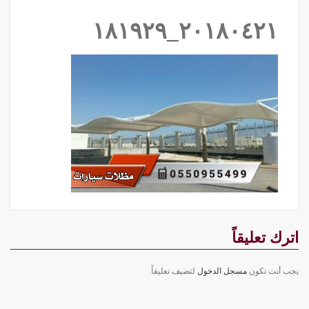
٢٠١٨٠٤٢١_١٨١٩٢٩
اترك تعليقاً
يجب أنت تكون
مسجل الدخول
لتضيف تعليقاً.