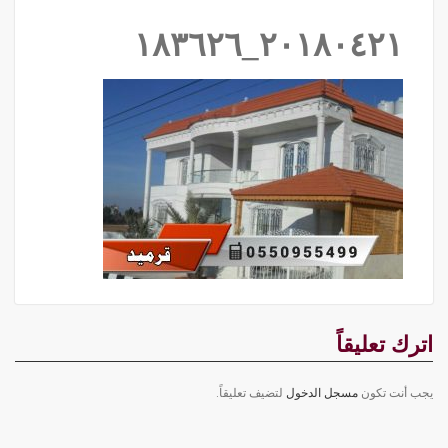
٢٠١٨٠٤٢١_١٨٣٦٢٦
اترك تعليقاً
يجب أنت تكون
مسجل الدخول
لتضيف تعليقاً.