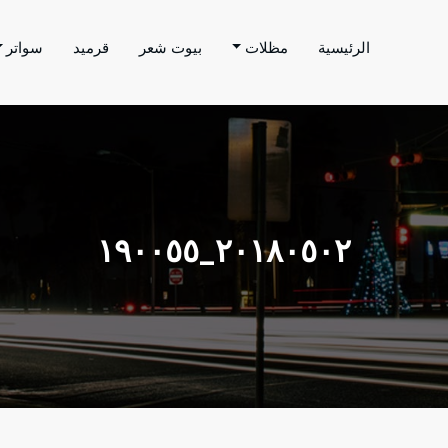
الرئيسية
مظلات
بيوت شعر
قرميد
سواتر
اتر الحارثي
م بتنفيذ اعمال المظلات والسواتر والهناجر وغيرها من
٢٠١٨٠٥٠٢_١٩٠٠٥٥