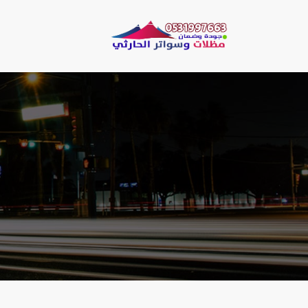
لتجاوز
لى
مظلات وسو
لمحتوى
مظلات الحارثي نقو