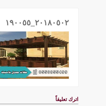
٢٠١٨٠٥٠٢_١٩٠٠٥٥
اترك تعليقاً