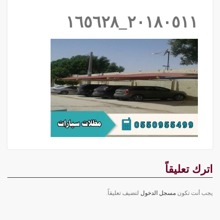
٢٠١٨٠٥١١_١٦٥٦٢٨
اترك تعليقاً
يجب أنت تكون
مسجل الدخول
لتضيف تعليقاً.