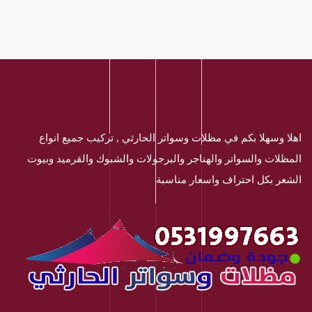
اهلا وسهلا بكم في مظلات وسواتر الحارثي , تركيب جميع انواع
المظلات والسواتر والهناجر والبرجولات والشبوك والقرميد وبيوت
الشعر بكل احتراف واسعار مناسبة