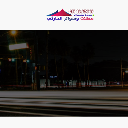
لتجاوز
لى
مظلات وسو
لمحتوى
مظلات الحارثي نقو