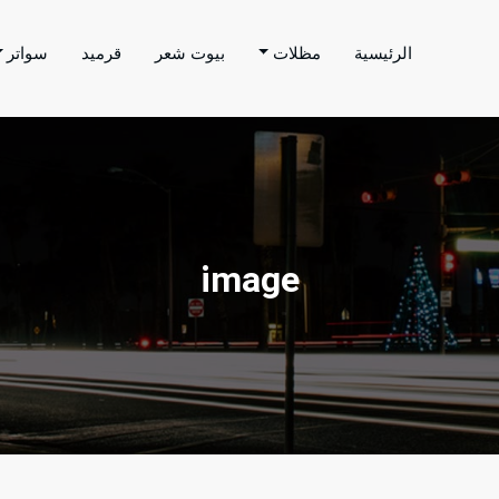
الرئيسية
مظلات
بيوت شعر
قرميد
سواتر
اتر الحارثي
م بتنفيذ اعمال المظلات والسواتر والهناجر وغيرها من
image