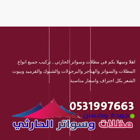
اهلا وسهلا بكم في مظلات وسواتر الحارثي , تركيب جميع انواع
المظلات والسواتر والهناجر والبرجولات والشبوك والقرميد وبيوت
الشعر بكل احتراف واسعار مناسبة