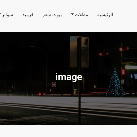
الرئيسية
مظلات
بيوت شعر
قرميد
سواتر
اتر الحارثي
م بتنفيذ اعمال المظلات والسواتر والهناجر وغيرها من
image