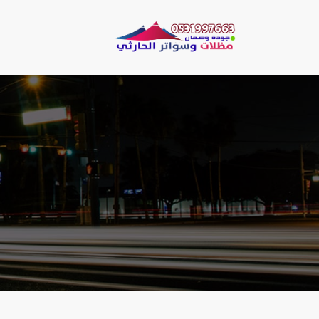
لتجاوز
لى
مظلات وسو
لمحتوى
مظلات الحارثي نقو