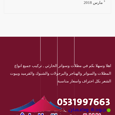
مارس 2018
اهلا وسهلا بكم في مظلات وسواتر الحارثي , تركيب جميع انواع
المظلات والسواتر والهناجر والبرجولات والشبوك والقرميد وبيوت
الشعر بكل احتراف واسعار مناسبة