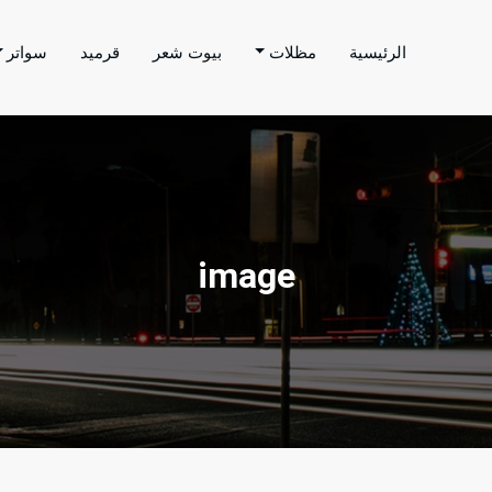
الرئيسية
مظلات
بيوت شعر
قرميد
سواتر
اتر الحارثي
م بتنفيذ اعمال المظلات والسواتر والهناجر وغيرها من
image