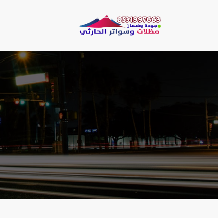
لتجاوز
لى
مظلات وسو
لمحتوى
مظلات الحارثي نقو