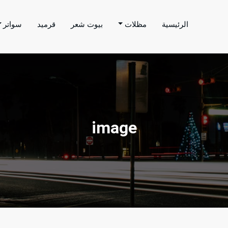
الرئيسية
مظلات
بيوت شعر
قرميد
سواتر
اتر الحارثي
م بتنفيذ اعمال المظلات والسواتر والهناجر وغيرها من
image