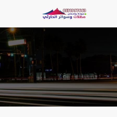
لتجاوز
لى
مظلات وسو
لمحتوى
مظلات الحارثي نقو